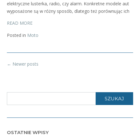
elektryczne lusterka, radio, czy alarm. Konkretne modele aut
wyposażone są w różny sposób, dlatego też porównując ich
READ MORE
Posted in
Moto
Posts
←
Newer posts
navigation
SZUKAJ
OSTATNIE WPISY