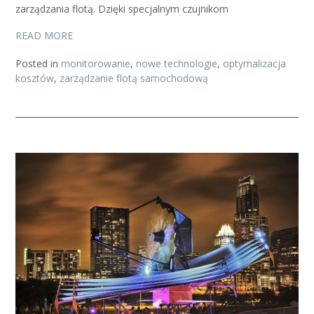
zarządzania flotą. Dzięki specjalnym czujnikom
READ MORE
Posted in
monitorowanie
,
nowe technologie
,
optymalizacja
kosztów
,
zarządzanie flotą samochodową