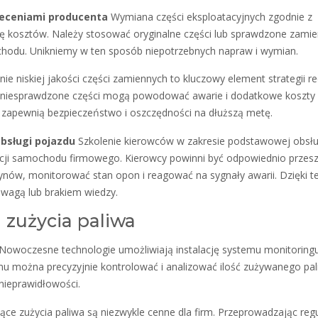
leceniami producenta
Wymiana części eksploatacyjnych zgodnie z
ę kosztów. Należy stosować oryginalne części lub sprawdzone zamien
hodu. Unikniemy w ten sposób niepotrzebnych napraw i wymian.
ie niskiej jakości części zamiennych to kluczowy element strategii re
i niesprawdzone części mogą powodować awarie i dodatkowe koszty
 zapewnią bezpieczeństwo i oszczędności na dłuższą metę.
bsługi pojazdu
Szkolenie kierowców w zakresie podstawowej obsłu
tacji samochodu firmowego. Kierowcy powinni być odpowiednio przesz
ynów, monitorować stan opon i reagować na sygnały awarii. Dzięki 
wagą lub brakiem wiedzy.
 zużycia paliwa
Nowoczesne technologie umożliwiają instalację systemu monitoring
u można precyzyjnie kontrolować i analizować ilość zużywanego pal
nieprawidłowości.
ce zużycia paliwa są niezwykle cenne dla firm. Przeprowadzając reg