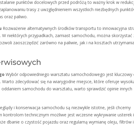
talanie punktów docelowych przed podróżą to ważny krok w redukcj
zaplanowaniu trasy z uwzględnieniem wszystkich niezbędnych punktó
s oraz paliwo.
u
Rozważenie alternatywnych środków transportu to innowacyjna str
. W niektórych przypadkach, zamiast samochodu, można skorzystać 
ozwoli zaoszczędzić zarówno na paliwie, jak i na kosztach utrzymani
serwisowych
go
Wybór odpowiedniego warsztatu samochodowego jest kluczowy 
. Warto zdecydować się na wiarygodne miejsce, które oferuje wysok
d oddaniem samochodu do warsztatu, warto sprawdzić opinie innych
eglądy i konserwacja samochodu są niezwykle istotne, jeśli chcemy
nym kontrolom technicznym możliwe jest wczesne wykrywanie usterek i
że dbanie o czystość pojazdu oraz regularną wymianę oleju, filtrów i