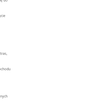
ię do
ycie
tras,
mochodu
dnych