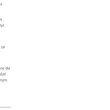
Na
ce
zyć
 za
ne dla
dzić
znym.