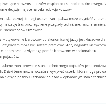
i wpływające na wzrost kosztów eksploatacji samochodu firmowego. 
ome decyzje mające na celu redukcję kosztów.
ie skutecznej strategii oszczędzania paliwa może przynieść znaczą
optymalizację tras oraz regularne przeglądy techniczne, można zmniejs
tacji samochodów firmowych.
y
Motywowanie kierowców do ekonomicznej jazdy jest kluczowe dla
o. Przykładem może być system premiowy, który nagradza kierowców
su ekonomicznej jazdy mogą pomóc kierowcom w doskonaleniu
em pojazdów.
gularne monitorowanie stanu technicznego pojazdów jest nieodzow
h. Dzięki temu można wcześnie wykrywać usterki, które mogą prowa
y na bieżąco pozwolą utrzymać pojazdy w optymalnym stanie technic