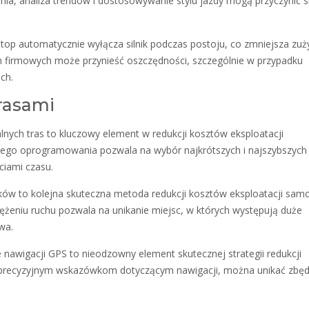
a, analiza trendów i dostosowywanie stylu jazdy mogą przyczynić s
top automatycznie wyłącza silnik podczas postoju, co zmniejsza zuż
h firmowych może przynieść oszczędności, szczególnie w przypadku
ch.
rasami
ych tras to kluczowy element w redukcji kosztów eksploatacji
ego oprogramowania pozwala na wybór najkrótszych i najszybszych 
ciami czasu.
ków to kolejna skuteczna metoda redukcji kosztów eksploatacji sa
tężeniu ruchu pozwala na unikanie miejsc, w których występują duże
wa.
nawigacji GPS to nieodzowny element skutecznej strategii redukcji
 precyzyjnym wskazówkom dotyczącym nawigacji, można unikać zbę