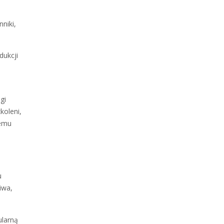
niki,
dukcji
gi
koleni,
temu
u
iwa,
ularną