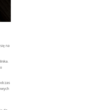
się na
lnika.
du
odczas
bowych