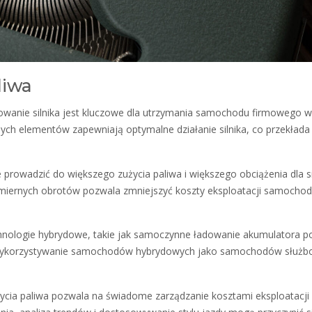
liwa
owanie silnika jest kluczowe dla utrzymania samochodu firmowego w
nnych elementów zapewniają optymalne działanie silnika, co przekłada 
rowadzić do większego zużycia paliwa i większego obciążenia dla si
miernych obrotów pozwala zmniejszyć koszty eksploatacji samocho
nologie hybrydowe, takie jak samoczynne ładowanie akumulatora p
. Wykorzystywanie samochodów hybrydowych jako samochodów służ
cia paliwa pozwala na świadome zarządzanie kosztami eksploatacji