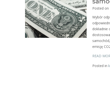
samo
Posted on
Wybór odp
odpowiedni
dokładnie 
dostosowan
samochód, 
emisję CO2
READ MO
Posted in
k