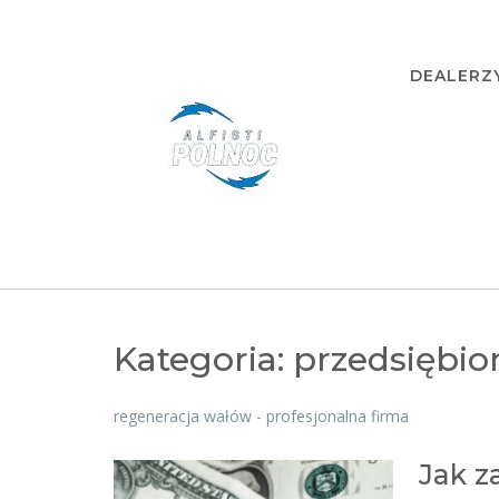
Skip
to
content
DEALERZ
Kategoria:
przedsiębio
regeneracja wałów - profesjonalna firma
Jak z