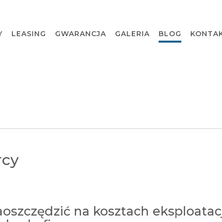
Y
LEASING
GWARANCJA
GALERIA
BLOG
KONTA
rcy
aoszczędzić na kosztach eksploatacj