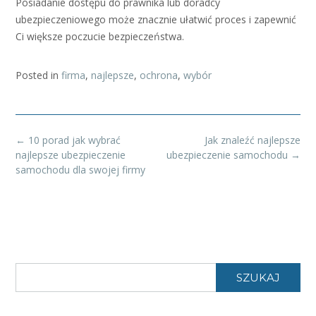
Posiadanie dostępu do prawnika lub doradcy
ubezpieczeniowego może znacznie ułatwić proces i zapewnić
Ci większe poczucie bezpieczeństwa.
Posted in
firma
,
najlepsze
,
ochrona
,
wybór
Post
←
10 porad jak wybrać
Jak znaleźć najlepsze
navigation
najlepsze ubezpieczenie
ubezpieczenie samochodu
→
samochodu dla swojej firmy
SZUKAJ