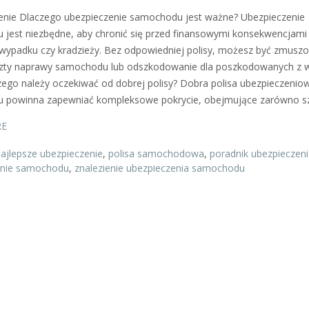
nie Dlaczego ubezpieczenie samochodu jest ważne? Ubezpieczenie
jest niezbędne, aby chronić się przed finansowymi konsekwencjami
wypadku czy kradzieży. Bez odpowiedniej polisy, możesz być zmusz
szty naprawy samochodu lub odszkodowanie dla poszkodowanych z w
Czego należy oczekiwać od dobrej polisy? Dobra polisa ubezpieczenio
 powinna zapewniać kompleksowe pokrycie, obejmujące zarówno s
RE
ajlepsze ubezpieczenie
,
polisa samochodowa
,
poradnik ubezpieczen
enie samochodu
,
znalezienie ubezpieczenia samochodu