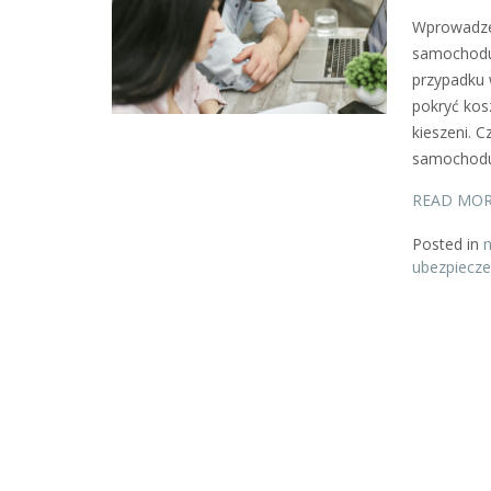
Wprowadze
samochodu 
przypadku 
pokryć ko
kieszeni. 
samochodu
READ MO
Posted in
n
ubezpiecz