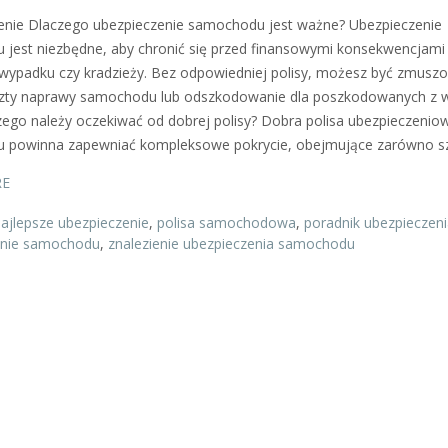
nie Dlaczego ubezpieczenie samochodu jest ważne? Ubezpieczenie
jest niezbędne, aby chronić się przed finansowymi konsekwencjami
wypadku czy kradzieży. Bez odpowiedniej polisy, możesz być zmusz
szty naprawy samochodu lub odszkodowanie dla poszkodowanych z w
Czego należy oczekiwać od dobrej polisy? Dobra polisa ubezpieczenio
 powinna zapewniać kompleksowe pokrycie, obejmujące zarówno s
RE
ajlepsze ubezpieczenie
,
polisa samochodowa
,
poradnik ubezpieczen
enie samochodu
,
znalezienie ubezpieczenia samochodu