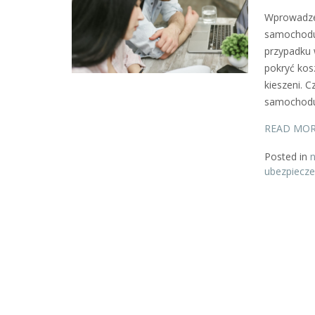
Wprowadze
samochodu 
przypadku 
pokryć ko
kieszeni. 
samochodu
READ MO
Posted in
n
ubezpiecz